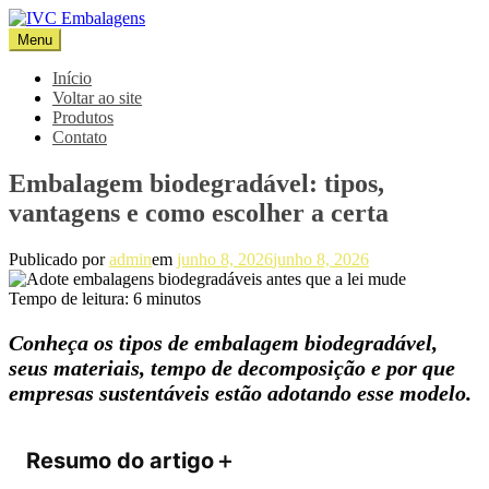
Pular
para
Menu
IVC Embalagens
Blog IVC
o
conteúdo
Início
Voltar ao site
Produtos
Contato
Embalagem biodegradável: tipos,
vantagens e como escolher a certa
Publicado por
admin
em
junho 8, 2026
junho 8, 2026
Tempo de leitura:
6
minutos
Conheça os tipos de embalagem biodegradável,
seus materiais, tempo de decomposição e por que
empresas sustentáveis estão adotando esse modelo.
Resumo do artigo
＋