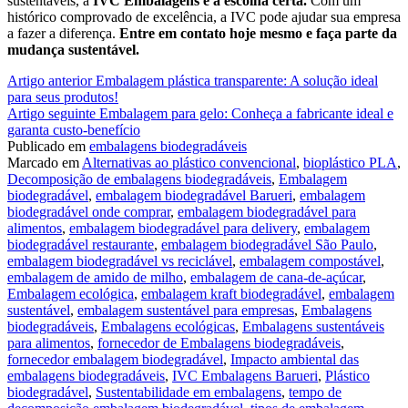
sustentáveis, a
IVC Embalagens
é a escolha certa.
Com um
histórico comprovado de excelência, a IVC pode ajudar sua empresa
a fazer a diferença.
Entre em contato hoje mesmo e faça parte da
mudança sustentável.
Continue
Artigo anterior
Embalagem plástica transparente: A solução ideal
para seus produtos!
lendo
Artigo seguinte
Embalagem para gelo: Conheça a fabricante ideal e
garanta custo-benefício
Publicado em
embalagens biodegradáveis
Marcado em
Alternativas ao plástico convencional
,
bioplástico PLA
,
Decomposição de embalagens biodegradáveis
,
Embalagem
biodegradável
,
embalagem biodegradável Barueri
,
embalagem
biodegradável onde comprar
,
embalagem biodegradável para
alimentos
,
embalagem biodegradável para delivery
,
embalagem
biodegradável restaurante
,
embalagem biodegradável São Paulo
,
embalagem biodegradável vs reciclável
,
embalagem compostável
,
embalagem de amido de milho
,
embalagem de cana-de-açúcar
,
Embalagem ecológica
,
embalagem kraft biodegradável
,
embalagem
sustentável
,
embalagem sustentável para empresas
,
Embalagens
biodegradáveis
,
Embalagens ecológicas
,
Embalagens sustentáveis
para alimentos
,
fornecedor de Embalagens biodegradáveis
,
fornecedor embalagem biodegradável
,
Impacto ambiental das
embalagens biodegradáveis
,
IVC Embalagens Barueri
,
Plástico
biodegradável
,
Sustentabilidade em embalagens
,
tempo de