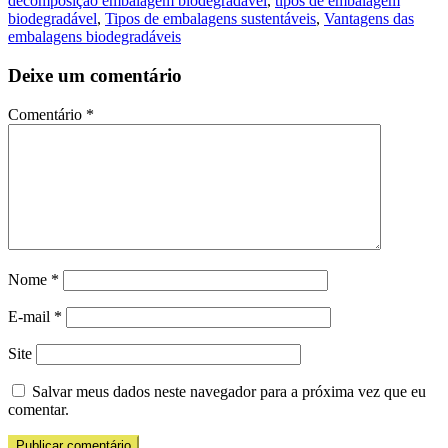
decomposição embalagem biodegradável
,
tipos de embalagem
biodegradável
,
Tipos de embalagens sustentáveis
,
Vantagens das
embalagens biodegradáveis
Deixe um comentário
Comentário
*
Nome
*
E-mail
*
Site
Salvar meus dados neste navegador para a próxima vez que eu
comentar.