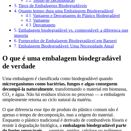
Tempo de Decomposição
Tipos de Embalagens Biodegradáveis
Quanto tempo dura uma Embalagem Biodegradável
Vantagens e Desvantagens do Plástico Biodegradável
Vantagens
Desvantagens
Embalagem biodegradável vs. compostável: a diferença que
importa
Fornecedor de Embalagem Biodegradável em Barueri
Embalagem Biodegradável: Uma Necessidade Atual
O que é uma embalagem biodegradável
de verdade
Uma embalagem é classificada como biodegradável quando
microrganismos como bactérias, fungos e algas conseguem
decompô-la naturalmente
, transformando o material em biomassa,
CO₂ e água. Não há resíduos tóxicos no processo — a embalagem
simplesmente retorna ao ciclo natural da matéria.
O que diferencia esse tipo de produto do plástico comum não é
apenas o tempo de decomposição, mas a origem do material.
Enquanto o plástico tradicional é derivado de combustíveis fósseis e
resiste à degradação biológica, a
embalagem biodegradável parte
de fontes renováveis
— vegetais, amidos, celulose ou polímeros