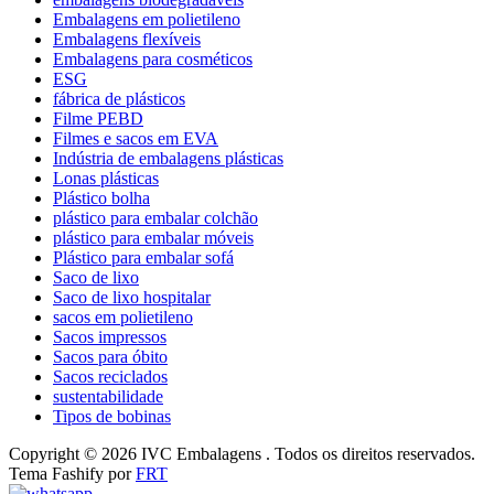
Embalagens em polietileno
Embalagens flexíveis
Embalagens para cosméticos
ESG
fábrica de plásticos
Filme PEBD
Filmes e sacos em EVA
Indústria de embalagens plásticas
Lonas plásticas
Plástico bolha
plástico para embalar colchão
plástico para embalar móveis
Plástico para embalar sofá
Saco de lixo
Saco de lixo hospitalar
sacos em polietileno
Sacos impressos
Sacos para óbito
Sacos reciclados
sustentabilidade
Tipos de bobinas
Copyright © 2026 IVC Embalagens . Todos os direitos reservados.
Tema Fashify por
FRT