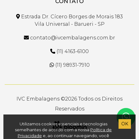
CONTATO
Estrada Dr. Cícero Borges de Morais 183
Vila Universal - Barueri - SP
contato@ivcembalagens.com.br
(11) 4163-6100
(11) 98931-7910
IVC Embalagens ©
2026 Todos os Direitos
Reservados
OK
Utilizamos cookies essenciais e tecnologias
semelhantes de acordo com a nossa
Política de
Privacidade
e, ao continuar navegando, você