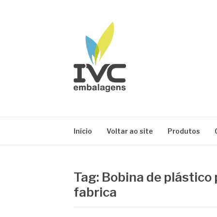
Pular
para
o
conteúdo
IVC EMBALAG
Blog IVC
Início
Voltar ao site
Produtos
Tag:
Bobina de plástico 
fabrica