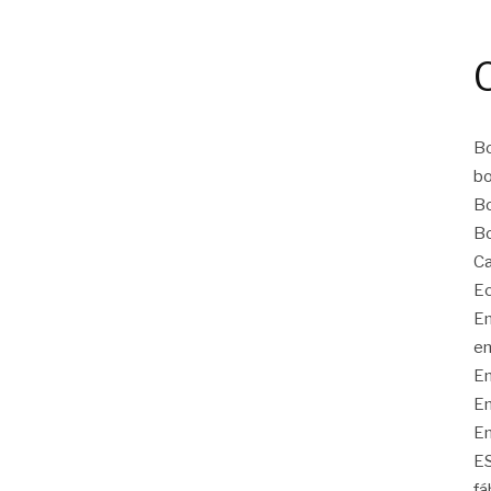
Bo
bo
Bo
Bo
Ca
Ec
Em
em
Em
Em
Em
E
fá