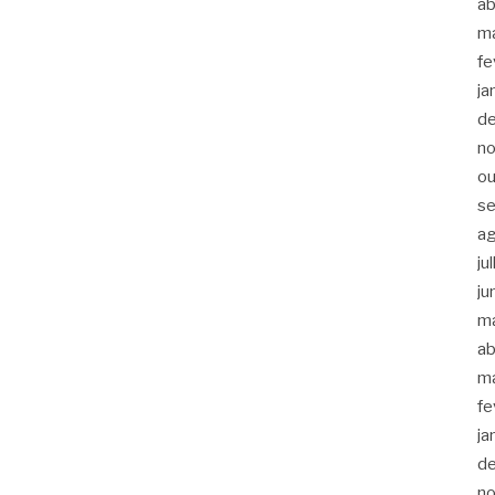
ab
m
fe
ja
d
n
ou
s
a
ju
ju
m
ab
m
fe
ja
d
n