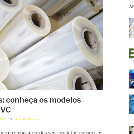
A
s: conheça os modelos
IVC
2026
em
Tipos de bobinas
idade na embalagem dos seus produtos, conheça os