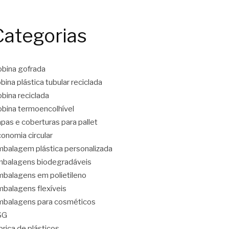
Categorias
bina gofrada
bina plástica tubular reciclada
bina reciclada
bina termoencolhível
pas e coberturas para pallet
onomia circular
balagem plástica personalizada
balagens biodegradáveis
balagens em polietileno
balagens flexíveis
balagens para cosméticos
SG
brica de plásticos