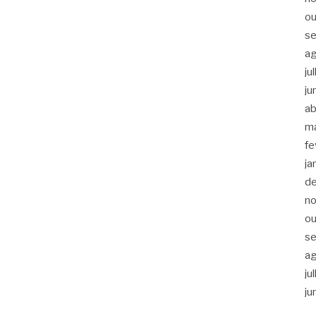
ou
s
a
ju
ju
ab
m
fe
ja
d
n
ou
s
a
ju
ju