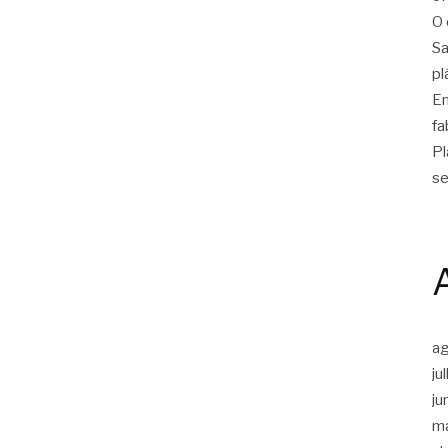
O 
Sa
pl
Em
fa
Pl
se
a
ju
ju
m