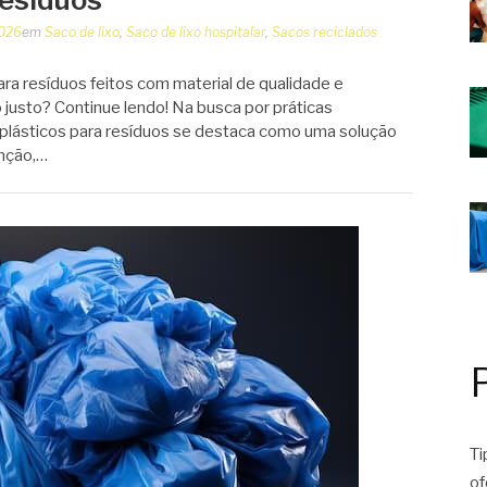
2026
em
Saco de lixo
,
Saco de lixo hospitalar
,
Sacos reciclados
ra resíduos feitos com material de qualidade e
 justo? Continue lendo! Na busca por práticas
 plásticos para resíduos se destaca como uma solução
unção,…
Ti
of