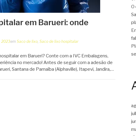
O 
Sa
pitalar em Barueri: onde
pl
Em
fa
, 2023
em
Saco de lixo
,
Saco de lixo hospitalar
Pl
se
 hospitalar em Barueri? Conte com a IVC Embalagens,
riência no mercado! Antes de seguir com a adesão de
ueri, Santana de Parnaíba (Alphaville), Itapevi, Jandira,…
a
ju
ju
m