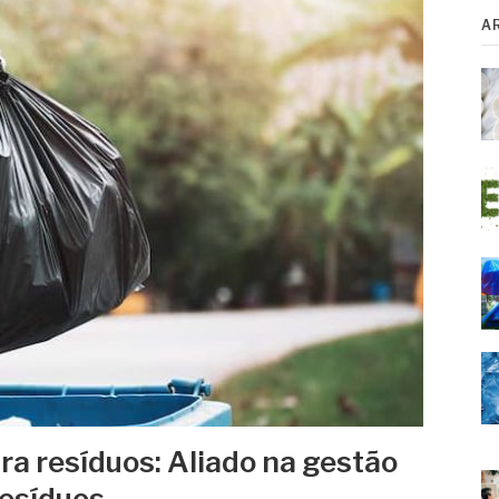
A
ra resíduos: Aliado na gestão
resíduos