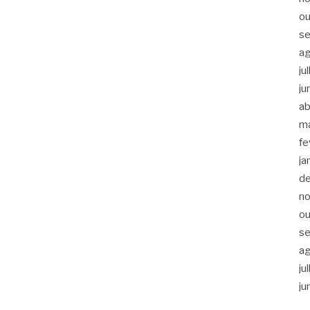
ou
s
a
ju
ju
ab
m
fe
ja
d
n
ou
s
a
ju
ju