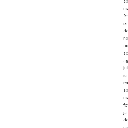
ab
m
fe
ja
d
n
ou
s
a
ju
ju
m
ab
m
fe
ja
d
n