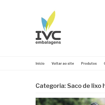
Pular
para
o
conteúdo
IVC EMBALAG
Blog IVC
Início
Voltar ao site
Produtos
Categoria:
Saco de lixo 