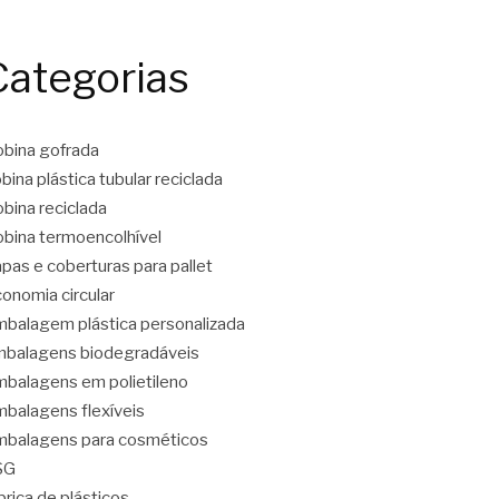
Categorias
bina gofrada
bina plástica tubular reciclada
bina reciclada
bina termoencolhível
pas e coberturas para pallet
onomia circular
balagem plástica personalizada
balagens biodegradáveis
balagens em polietileno
balagens flexíveis
balagens para cosméticos
SG
brica de plásticos