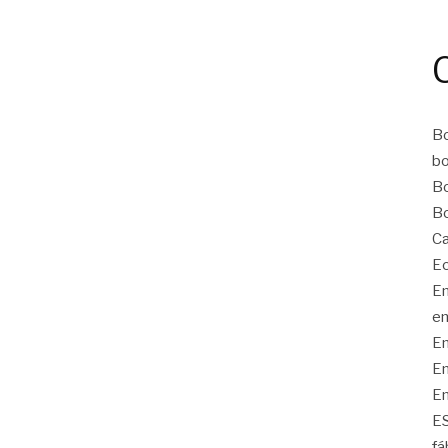
Bo
bo
Bo
Bo
Ca
Ec
Em
em
Em
Em
Em
E
fá