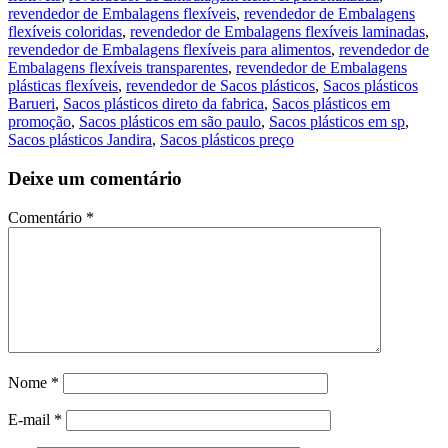
revendedor de Embalagens flexíveis
,
revendedor de Embalagens
flexíveis coloridas
,
revendedor de Embalagens flexíveis laminadas
,
revendedor de Embalagens flexíveis para alimentos
,
revendedor de
Embalagens flexíveis transparentes
,
revendedor de Embalagens
plásticas flexíveis
,
revendedor de Sacos plásticos
,
Sacos plásticos
Barueri
,
Sacos plásticos direto da fabrica
,
Sacos plásticos em
promoção
,
Sacos plásticos em são paulo
,
Sacos plásticos em sp
,
Sacos plásticos Jandira
,
Sacos plásticos preço
Deixe um comentário
Comentário
*
Nome
*
E-mail
*