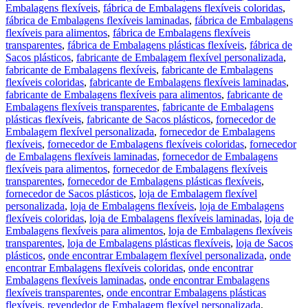
Embalagens flexíveis
,
fábrica de Embalagens flexíveis coloridas
,
fábrica de Embalagens flexíveis laminadas
,
fábrica de Embalagens
flexíveis para alimentos
,
fábrica de Embalagens flexíveis
transparentes
,
fábrica de Embalagens plásticas flexíveis
,
fábrica de
Sacos plásticos
,
fabricante de Embalagem flexível personalizada
,
fabricante de Embalagens flexíveis
,
fabricante de Embalagens
flexíveis coloridas
,
fabricante de Embalagens flexíveis laminadas
,
fabricante de Embalagens flexíveis para alimentos
,
fabricante de
Embalagens flexíveis transparentes
,
fabricante de Embalagens
plásticas flexíveis
,
fabricante de Sacos plásticos
,
fornecedor de
Embalagem flexível personalizada
,
fornecedor de Embalagens
flexíveis
,
fornecedor de Embalagens flexíveis coloridas
,
fornecedor
de Embalagens flexíveis laminadas
,
fornecedor de Embalagens
flexíveis para alimentos
,
fornecedor de Embalagens flexíveis
transparentes
,
fornecedor de Embalagens plásticas flexíveis
,
fornecedor de Sacos plásticos
,
loja de Embalagem flexível
personalizada
,
loja de Embalagens flexíveis
,
loja de Embalagens
flexíveis coloridas
,
loja de Embalagens flexíveis laminadas
,
loja de
Embalagens flexíveis para alimentos
,
loja de Embalagens flexíveis
transparentes
,
loja de Embalagens plásticas flexíveis
,
loja de Sacos
plásticos
,
onde encontrar Embalagem flexível personalizada
,
onde
encontrar Embalagens flexíveis coloridas
,
onde encontrar
Embalagens flexíveis laminadas
,
onde encontrar Embalagens
flexíveis transparentes
,
onde encontrar Embalagens plásticas
flexíveis
,
revendedor de Embalagem flexível personalizada
,