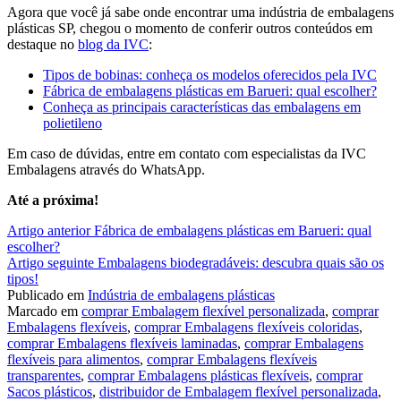
Agora que você já sabe onde encontrar uma indústria de embalagens
plásticas SP, chegou o momento de conferir outros conteúdos em
destaque no
blog da IVC
:
Tipos de bobinas: conheça os modelos oferecidos pela IVC
Fábrica de embalagens plásticas em Barueri: qual escolher?
Conheça as principais características das embalagens em
polietileno
Em caso de dúvidas, entre em contato com especialistas da IVC
Embalagens através do WhatsApp.
Até a próxima!
Continue
Artigo anterior
Fábrica de embalagens plásticas em Barueri: qual
escolher?
lendo
Artigo seguinte
Embalagens biodegradáveis: descubra quais são os
tipos!
Publicado em
Indústria de embalagens plásticas
Marcado em
comprar Embalagem flexível personalizada
,
comprar
Embalagens flexíveis
,
comprar Embalagens flexíveis coloridas
,
comprar Embalagens flexíveis laminadas
,
comprar Embalagens
flexíveis para alimentos
,
comprar Embalagens flexíveis
transparentes
,
comprar Embalagens plásticas flexíveis
,
comprar
Sacos plásticos
,
distribuidor de Embalagem flexível personalizada
,