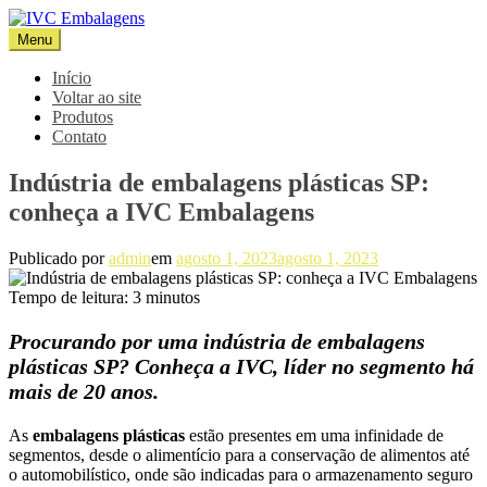
Pular
para
Menu
IVC Embalagens
Blog IVC
o
conteúdo
Início
Voltar ao site
Produtos
Contato
Indústria de embalagens plásticas SP:
conheça a IVC Embalagens
Publicado por
admin
em
agosto 1, 2023
agosto 1, 2023
Tempo de leitura:
3
minutos
Procurando por uma indústria de embalagens
plásticas SP? Conheça a IVC, líder no segmento há
mais de 20 anos.
As
embalagens plásticas
estão presentes em uma infinidade de
segmentos, desde o alimentício para a conservação de alimentos até
o automobilístico, onde são indicadas para o armazenamento seguro