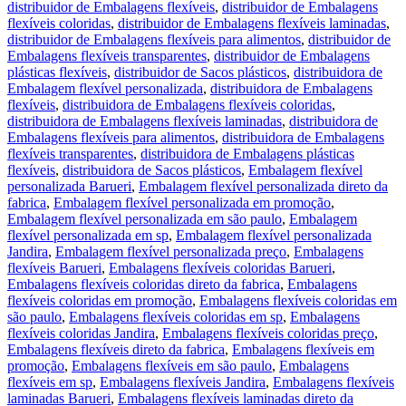
distribuidor de Embalagens flexíveis
,
distribuidor de Embalagens
flexíveis coloridas
,
distribuidor de Embalagens flexíveis laminadas
,
distribuidor de Embalagens flexíveis para alimentos
,
distribuidor de
Embalagens flexíveis transparentes
,
distribuidor de Embalagens
plásticas flexíveis
,
distribuidor de Sacos plásticos
,
distribuidora de
Embalagem flexível personalizada
,
distribuidora de Embalagens
flexíveis
,
distribuidora de Embalagens flexíveis coloridas
,
distribuidora de Embalagens flexíveis laminadas
,
distribuidora de
Embalagens flexíveis para alimentos
,
distribuidora de Embalagens
flexíveis transparentes
,
distribuidora de Embalagens plásticas
flexíveis
,
distribuidora de Sacos plásticos
,
Embalagem flexível
personalizada Barueri
,
Embalagem flexível personalizada direto da
fabrica
,
Embalagem flexível personalizada em promoção
,
Embalagem flexível personalizada em são paulo
,
Embalagem
flexível personalizada em sp
,
Embalagem flexível personalizada
Jandira
,
Embalagem flexível personalizada preço
,
Embalagens
flexíveis Barueri
,
Embalagens flexíveis coloridas Barueri
,
Embalagens flexíveis coloridas direto da fabrica
,
Embalagens
flexíveis coloridas em promoção
,
Embalagens flexíveis coloridas em
são paulo
,
Embalagens flexíveis coloridas em sp
,
Embalagens
flexíveis coloridas Jandira
,
Embalagens flexíveis coloridas preço
,
Embalagens flexíveis direto da fabrica
,
Embalagens flexíveis em
promoção
,
Embalagens flexíveis em são paulo
,
Embalagens
flexíveis em sp
,
Embalagens flexíveis Jandira
,
Embalagens flexíveis
laminadas Barueri
,
Embalagens flexíveis laminadas direto da