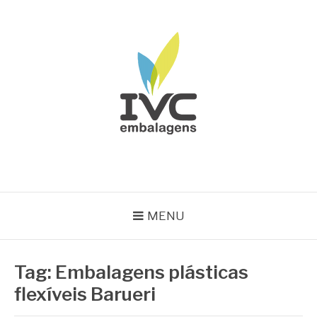
Pular
para
o
conteúdo
IVC EMBALAGENS
Blog IVC
MENU
Tag:
Embalagens plásticas
flexíveis Barueri