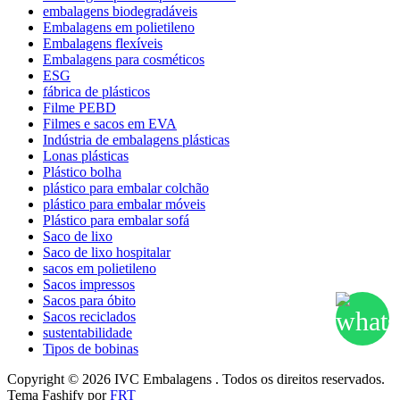
embalagens biodegradáveis
Embalagens em polietileno
Embalagens flexíveis
Embalagens para cosméticos
ESG
fábrica de plásticos
Filme PEBD
Filmes e sacos em EVA
Indústria de embalagens plásticas
Lonas plásticas
Plástico bolha
plástico para embalar colchão
plástico para embalar móveis
Plástico para embalar sofá
Saco de lixo
Saco de lixo hospitalar
sacos em polietileno
Sacos impressos
Sacos para óbito
Sacos reciclados
sustentabilidade
Tipos de bobinas
Copyright © 2026 IVC Embalagens . Todos os direitos reservados.
Tema Fashify por
FRT