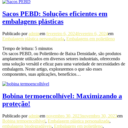
Sacos PEBD: Soluções eficientes em
embalagens plásticas
Publicado por
admin
em
fevereiro 6, 2024
fevereiro 6, 2024
em
Embalagem plástica personalizada
,
Embalagens em polietileno
Tempo de leitura:
5
minutos
Os sacos PEBD, ou Polietileno de Baixa Densidade, são produtos
amplamente utilizados em diversos setores industriais, oferecendo
uma solução versátil e eficaz para uma variedade de necessidades de
embalagem. Neste artigo, exploraremos o que são esses
componentes, suas aplicações, benefícios…
Bobina termoencolhível: Maximizando a
proteção!
Publicado por
admin
em
novembro 30, 2023
novembro 30, 2023
em
Bobina termoencolhível
,
Embalagem plástica personalizada
,
embalagens biodegradáveis
,
Embalagens em polietileno
,