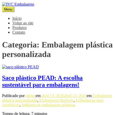
Pular
para
Menu
IVC Embalagens
Blog IVC
o
conteúdo
Início
Voltar ao site
Produtos
Contato
Categoria:
Embalagem plástica
personalizada
Saco plástico PEAD: A escolha
sustentável para embalagens!
Publicado por
admin
em
abril 13, 2026
abril 13, 2026
em
Embalagem
plástica personalizada
,
Embalagens flexíveis
,
Embalagens para
cosméticos
,
Indústria de embalagens plásticas
Tempo de leitura:
7
minutos