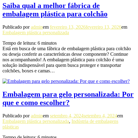
Saiba qual a melhor fábrica de
embalagem plástica para colchão
Publicado por
admin
em
fevereiro 13, 2026
fevereiro 13, 2026
em
Embalagem plástica personalizada
Tempo de leitura:
6
minutos
Está em busca de uma fábrica de embalagem plástica para colchão
ou deseja conferir as características desse componente? Continue
nos acompanhando! A embalagem plástica para colchão é uma
solução indispensável para quem busca proteger e transportar
colchões, boxes e camas…
Embalagem para gelo personalizada: Por
que e como escolher?
Publicado por
admin
em
setembro 4, 2024
setembro 4, 2024
em
Embalagem plástica personalizada
,
Indústria de embalagens
plásticas
Tempo de leitura:
6
minutos