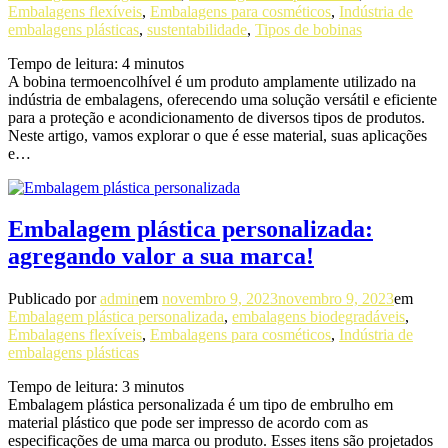
Embalagens flexíveis
,
Embalagens para cosméticos
,
Indústria de
embalagens plásticas
,
sustentabilidade
,
Tipos de bobinas
Tempo de leitura:
4
minutos
A bobina termoencolhível é um produto amplamente utilizado na
indústria de embalagens, oferecendo uma solução versátil e eficiente
para a proteção e acondicionamento de diversos tipos de produtos.
Neste artigo, vamos explorar o que é esse material, suas aplicações
e…
Embalagem plástica personalizada:
agregando valor a sua marca!
Publicado por
admin
em
novembro 9, 2023
novembro 9, 2023
em
Embalagem plástica personalizada
,
embalagens biodegradáveis
,
Embalagens flexíveis
,
Embalagens para cosméticos
,
Indústria de
embalagens plásticas
Tempo de leitura:
3
minutos
Embalagem plástica personalizada é um tipo de embrulho em
material plástico que pode ser impresso de acordo com as
especificações de uma marca ou produto. Esses itens são projetados