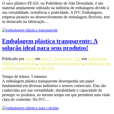
O saco plástico PEAD, ou Polietileno de Alta Densidade, é um
material amplamente utilizado na indústria de embalagens devido à
sua versatilidade, resistência e praticidade. A IVC Embalagens,
empresa pioneira no desenvolvimento de embalagens flexíveis, tem
se destacado na fabricação…
Embalagem plástica transparente: A
solução ideal para seus produtos!
Publicado por
admin
em
abril 8, 2026
abril 8, 2026
em
Embalagem
plástica personalizada
,
embalagens biodegradáveis
,
Embalagens em
polietileno
,
Embalagens flexíveis
Tempo de leitura:
5
minutos
A embalagem plástica transparente desempenha um papel
fundamental em diversas indústrias e setores comerciais. Elas são
conhecidas por sua versatilidade, durabilidade e capacidade de
proteger os produtos, ao mesmo tempo em que permitem uma visão
clara do conteúdo. Na IVC…