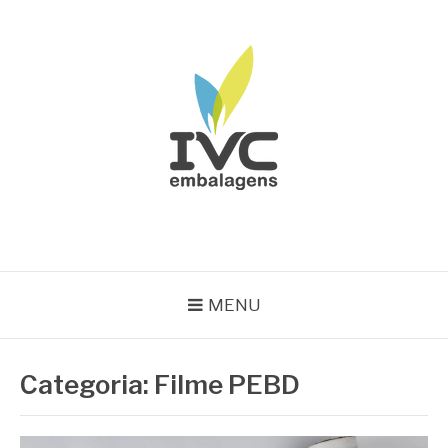
Pular
para
o
conteúdo
IVC EMBALAGENS
Blog IVC
MENU
Categoria:
Filme PEBD