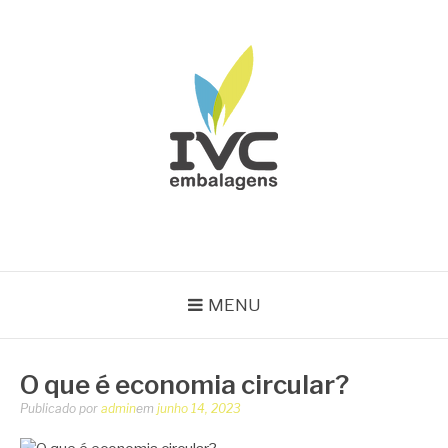
Pular
para
o
conteúdo
IVC EMBALAGENS
Blog IVC
MENU
O que é economia circular?
Publicado por
admin
em
junho 14, 2023