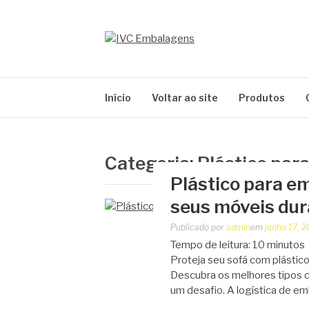
Pular
para
o
IVC EMBALAG
conteúdo
Blog IVC
Início
Voltar ao site
Produtos
Categoria:
Plástico par
Plástico para e
seus móveis du
Publicado por
admin
em
junho 17, 
Tempo de leitura:
10
minutos
Proteja seu sofá com plástico
Descubra os melhores tipos d
um desafio. A logística de e