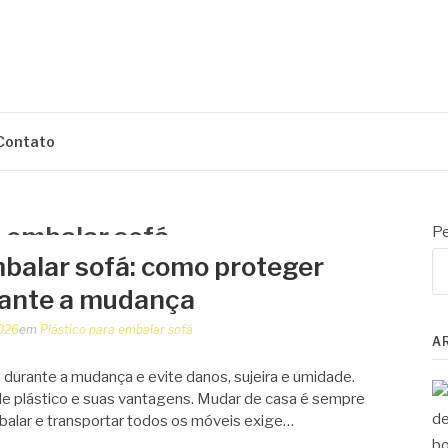
ENS
Contato
a embalar sofá
Pe
mbalar sofá: como proteger
rante a mudança
2026
em
Plástico para embalar sofá
A
 durante a mudança e evite danos, sujeira e umidade.
e plástico e suas vantagens. Mudar de casa é sempre
mbalar e transportar todos os móveis exige…