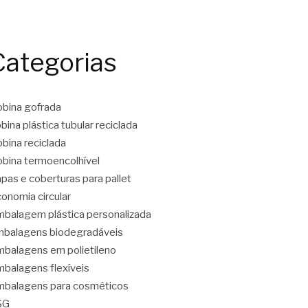
Categorias
bina gofrada
bina plástica tubular reciclada
bina reciclada
bina termoencolhível
pas e coberturas para pallet
onomia circular
balagem plástica personalizada
balagens biodegradáveis
balagens em polietileno
balagens flexíveis
balagens para cosméticos
SG