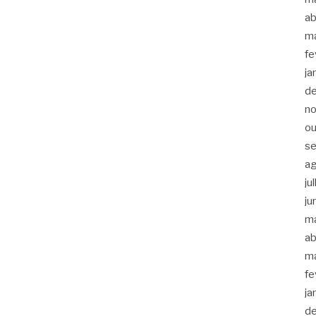
ab
m
fe
ja
d
n
ou
s
a
ju
ju
m
ab
m
fe
ja
d