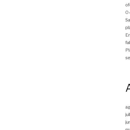
of
O 
Sa
pl
Em
fa
Pl
se
a
ju
ju
m