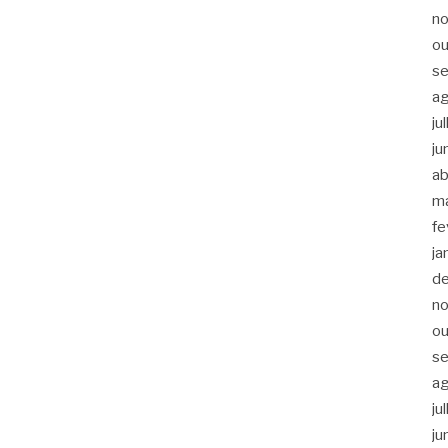
n
ou
s
a
ju
ju
ab
m
fe
ja
d
n
ou
s
a
ju
ju