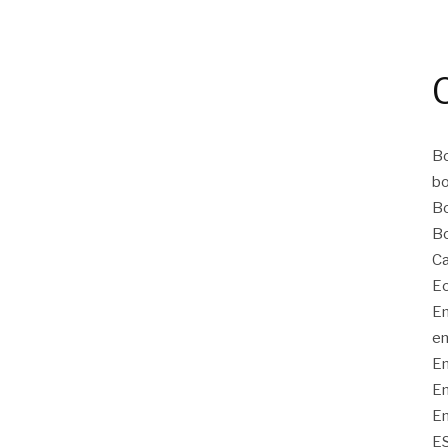
Bo
bo
Bo
Bo
Ca
Ec
Em
em
Em
Em
Em
E