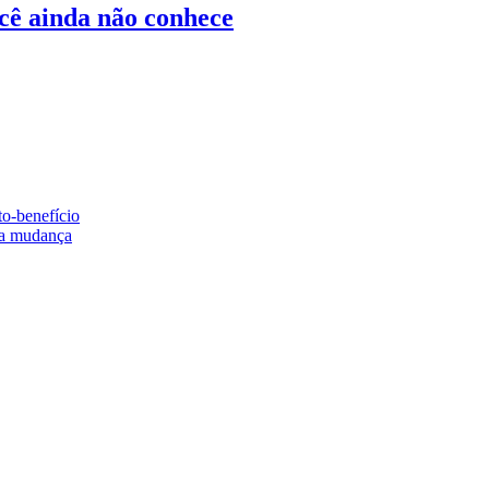
ocê ainda não conhece
to-benefício
e a mudança