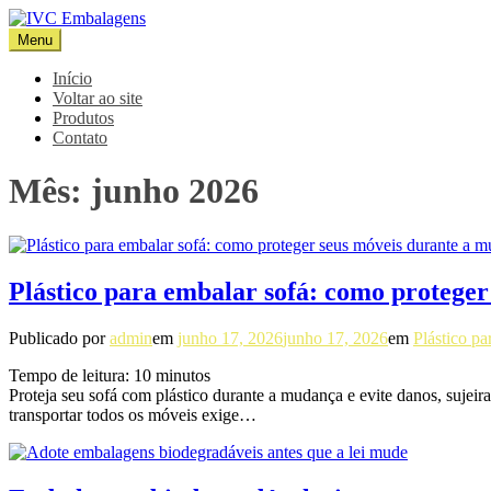
Pular
para
Menu
IVC Embalagens
Blog IVC
o
conteúdo
Início
Voltar ao site
Produtos
Contato
Mês:
junho 2026
Plástico para embalar sofá: como protege
Publicado por
admin
em
junho 17, 2026
junho 17, 2026
em
Plástico pa
Tempo de leitura:
10
minutos
Proteja seu sofá com plástico durante a mudança e evite danos, sujeir
transportar todos os móveis exige…