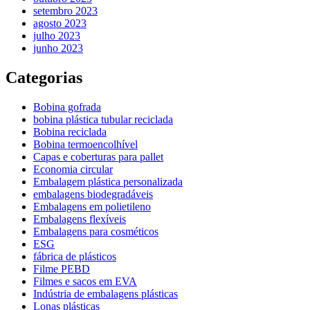
setembro 2023
agosto 2023
julho 2023
junho 2023
Categorias
Bobina gofrada
bobina plástica tubular reciclada
Bobina reciclada
Bobina termoencolhível
Capas e coberturas para pallet
Economia circular
Embalagem plástica personalizada
embalagens biodegradáveis
Embalagens em polietileno
Embalagens flexíveis
Embalagens para cosméticos
ESG
fábrica de plásticos
Filme PEBD
Filmes e sacos em EVA
Indústria de embalagens plásticas
Lonas plásticas