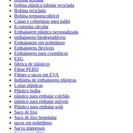
bobina plástica tubular reciclada
Bobina reciclada
Bobina termoencolhível
Capas e coberturas para pallet
Economia circular
Embalagem plástica personalizada
embalagens biodegradáveis
Embalagens em polietileno
Embalagens flexíveis
Embalagens para cosméticos
ESG
fábrica de plásticos
Filme PEBD
Filmes e sacos em EVA
Indústria de embalagens plásticas
Lonas plásticas
Plástico bolha
plástico para embalar colchão
plástico para embalar móveis
Plástico para embalar sofá
Saco de lixo
Saco de lixo hospitalar
sacos em polietileno
Sacos impressos