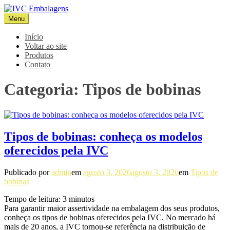
Pular
para
Menu
IVC Embalagens
Blog IVC
o
conteúdo
Início
Voltar ao site
Produtos
Contato
Categoria:
Tipos de bobinas
Tipos de bobinas: conheça os modelos
oferecidos pela IVC
Publicado por
admin
em
agosto 3, 2026
agosto 3, 2026
em
Tipos de
bobinas
Tempo de leitura:
3
minutos
Para garantir maior assertividade na embalagem dos seus produtos,
conheça os tipos de bobinas oferecidos pela IVC. No mercado há
mais de 20 anos, a IVC tornou-se referência na distribuição de