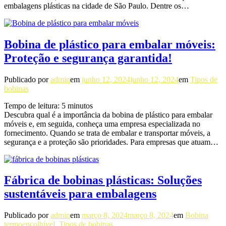
embalagens plásticas na cidade de São Paulo. Dentre os…
Bobina de plástico para embalar móveis:
Proteção e segurança garantida!
Publicado por
admin
em
junho 12, 2024
junho 12, 2024
em
Tipos de
bobinas
Tempo de leitura:
5
minutos
Descubra qual é a importância da bobina de plástico para embalar
móveis e, em seguida, conheça uma empresa especializada no
fornecimento. Quando se trata de embalar e transportar móveis, a
segurança e a proteção são prioridades. Para empresas que atuam…
Fábrica de bobinas plásticas: Soluções
sustentáveis para embalagens
Publicado por
admin
em
março 8, 2024
março 8, 2024
em
Bobina
termoencolhível
,
Tipos de bobinas