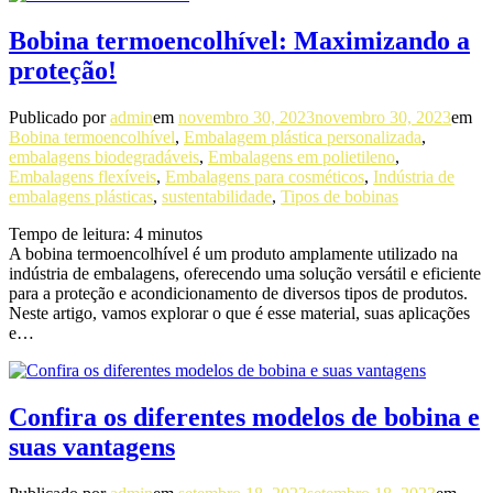
Bobina termoencolhível: Maximizando a
proteção!
Publicado por
admin
em
novembro 30, 2023
novembro 30, 2023
em
Bobina termoencolhível
,
Embalagem plástica personalizada
,
embalagens biodegradáveis
,
Embalagens em polietileno
,
Embalagens flexíveis
,
Embalagens para cosméticos
,
Indústria de
embalagens plásticas
,
sustentabilidade
,
Tipos de bobinas
Tempo de leitura:
4
minutos
A bobina termoencolhível é um produto amplamente utilizado na
indústria de embalagens, oferecendo uma solução versátil e eficiente
para a proteção e acondicionamento de diversos tipos de produtos.
Neste artigo, vamos explorar o que é esse material, suas aplicações
e…
Confira os diferentes modelos de bobina e
suas vantagens