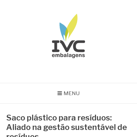
Pular
para
o
conteúdo
IVC EMBALAGENS
Blog IVC
MENU
Saco plástico para resíduos:
Aliado na gestão sustentável de
resíduos