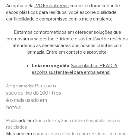
Ao optar pela
IVC Embalagens
como seu fornecedor de
sacos plásticos para resíduos, você escolhe qualidade,
confiabilidade e compromisso com o meio ambiente.
Estamos comprometidos em oferecer soluções que
promovam uma gestão eficiente e sustentável de resíduos,
atendendo às necessidades dos nossos clientes com
primazia.
Entre em contato
e aproveite!
Leia em seguida
:
Saco plástico PEAD: A
escolha sustentável para embalagens!
Continue
Por que o
Artigo anterior
saco de lixo de 100 litros
é o mais usado em
lendo
hotéis
Publicado em
Saco de lixo
,
Saco de lixo hospitalar
,
Sacos
reciclados
Marcado em
comprar saco plástico para resíduos
,
comprar