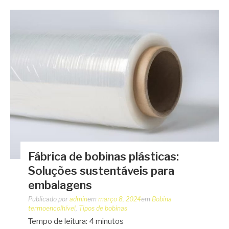
Fábrica de bobinas plásticas:
Soluções sustentáveis para
embalagens
Publicado por
admin
em
março 8, 2024
em
Bobina
termoencolhível
,
Tipos de bobinas
Tempo de leitura:
4
minutos