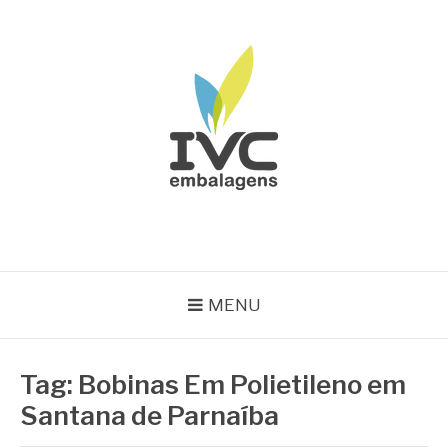
Pular
para
o
conteúdo
IVC EMBALAGENS
Blog IVC
MENU
Tag:
Bobinas Em Polietileno em
Santana de Parnaíba