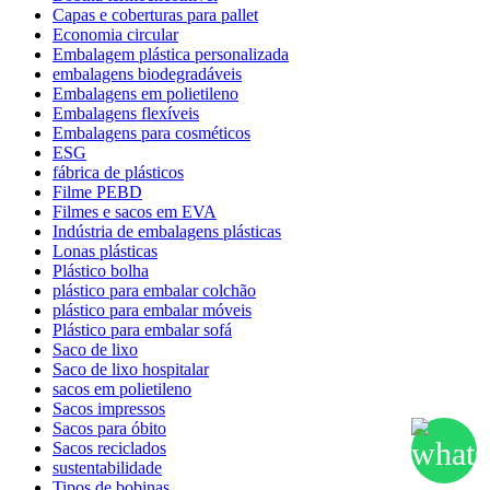
Capas e coberturas para pallet
Economia circular
Embalagem plástica personalizada
embalagens biodegradáveis
Embalagens em polietileno
Embalagens flexíveis
Embalagens para cosméticos
ESG
fábrica de plásticos
Filme PEBD
Filmes e sacos em EVA
Indústria de embalagens plásticas
Lonas plásticas
Plástico bolha
plástico para embalar colchão
plástico para embalar móveis
Plástico para embalar sofá
Saco de lixo
Saco de lixo hospitalar
sacos em polietileno
Sacos impressos
Sacos para óbito
Sacos reciclados
sustentabilidade
Tipos de bobinas