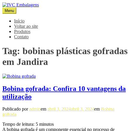
Pular
para
Menu
IVC Embalagens
Blog IVC
o
conteúdo
Início
Voltar ao site
Produtos
Contato
Tag:
bobinas plásticas gofradas
em Jandira
Bobina gofrada: Confira 10 vantagens da
utilização
Publicado por
admin
em
abril 3, 2024
abril 3, 2024
em
Bobina
gofrada
Tempo de leitura:
5
minutos
A bobina gofrada é um componente essencial no processo de