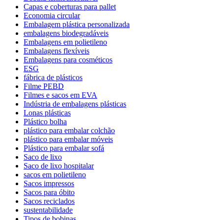
Capas e coberturas para pallet
Economia circular
Embalagem plástica personalizada
embalagens biodegradáveis
Embalagens em polietileno
Embalagens flexíveis
Embalagens para cosméticos
ESG
fábrica de plásticos
Filme PEBD
Filmes e sacos em EVA
Indústria de embalagens plásticas
Lonas plásticas
Plástico bolha
plástico para embalar colchão
plástico para embalar móveis
Plástico para embalar sofá
Saco de lixo
Saco de lixo hospitalar
sacos em polietileno
Sacos impressos
Sacos para óbito
Sacos reciclados
sustentabilidade
Tipos de bobinas