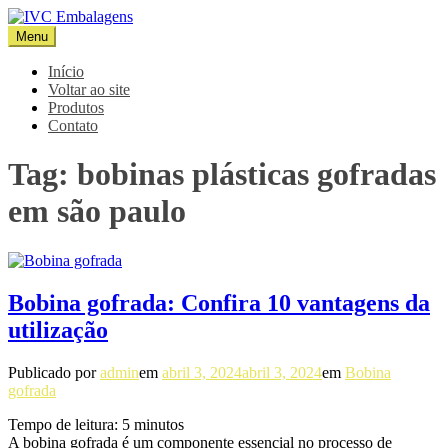
Pular
para
Menu
IVC Embalagens
Blog IVC
o
conteúdo
Início
Voltar ao site
Produtos
Contato
Tag:
bobinas plásticas gofradas
em são paulo
Bobina gofrada: Confira 10 vantagens da
utilização
Publicado por
admin
em
abril 3, 2024
abril 3, 2024
em
Bobina
gofrada
Tempo de leitura:
5
minutos
A bobina gofrada é um componente essencial no processo de