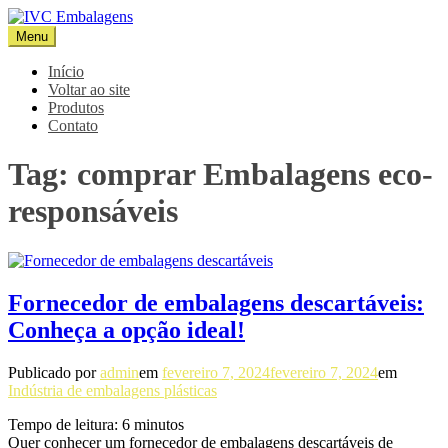
Pular
para
Menu
IVC Embalagens
Blog IVC
o
conteúdo
Início
Voltar ao site
Produtos
Contato
Tag:
comprar Embalagens eco-
responsáveis
Fornecedor de embalagens descartáveis:
Conheça a opção ideal!
Publicado por
admin
em
fevereiro 7, 2024
fevereiro 7, 2024
em
Indústria de embalagens plásticas
Tempo de leitura:
6
minutos
Quer conhecer um fornecedor de embalagens descartáveis de