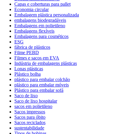
Capas e coberturas para pallet
Economia circular
Embalagem plástica personalizada
embalagens biodegradáveis
Embalagens em polietileno
Embalagens flexíveis
Embalagens para cosméticos
ESG
fábrica de plásticos
Filme PEBD
Filmes e sacos em EVA
Indústria de embalagens plásticas
Lonas plásticas
Plástico bolha
plástico para embalar colchão
plástico para embalar móveis
Plástico para embalar sofá
Saco de lixo
Saco de lixo hospitalar
sacos em polietileno
Sacos impressos
Sacos para óbito
Sacos reciclados
sustentabilidade
Tipos de bobinas