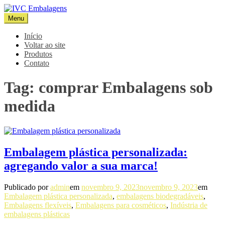
Pular
para
Menu
IVC Embalagens
Blog IVC
o
conteúdo
Início
Voltar ao site
Produtos
Contato
Tag:
comprar Embalagens sob
medida
Embalagem plástica personalizada:
agregando valor a sua marca!
Publicado por
admin
em
novembro 9, 2023
novembro 9, 2023
em
Embalagem plástica personalizada
,
embalagens biodegradáveis
,
Embalagens flexíveis
,
Embalagens para cosméticos
,
Indústria de
embalagens plásticas