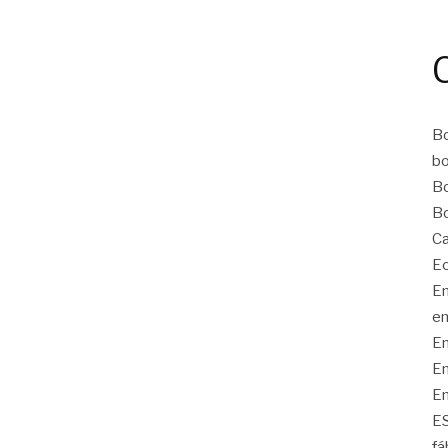
Bo
bo
Bo
Bo
Ca
Ec
Em
em
Em
Em
Em
E
fá