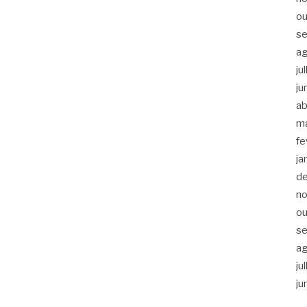
ou
s
a
ju
ju
ab
m
fe
ja
d
n
ou
s
a
ju
ju