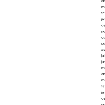
ab
m
fe
ja
d
n
ou
s
a
ju
ju
m
ab
m
fe
ja
d
n