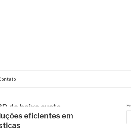
ENS
Contato
D de baixo custo
Pe
uções eficientes em
sticas