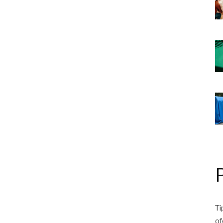
Ti
of