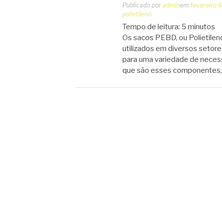
Publicado por
admin
em
fevereiro 
polietileno
Tempo de leitura:
5
minutos
Os sacos PEBD, ou Polietile
utilizados em diversos setore
para uma variedade de neces
que são esses componentes, 