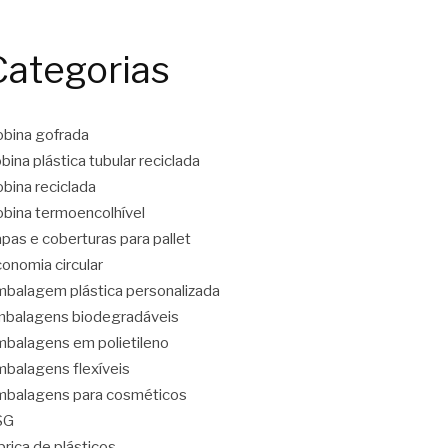
Categorias
bina gofrada
bina plástica tubular reciclada
bina reciclada
bina termoencolhível
pas e coberturas para pallet
onomia circular
balagem plástica personalizada
balagens biodegradáveis
balagens em polietileno
balagens flexíveis
balagens para cosméticos
SG
brica de plásticos