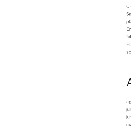
O 
Sa
pl
Em
fa
Pl
se
a
ju
ju
m