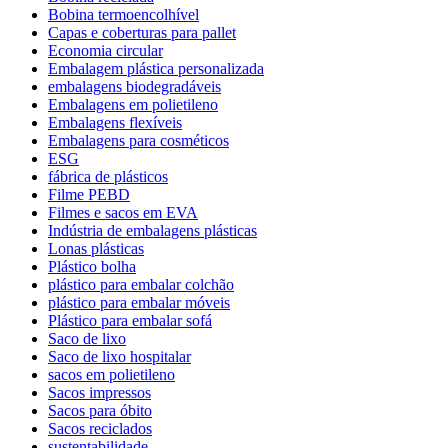
Bobina termoencolhível
Capas e coberturas para pallet
Economia circular
Embalagem plástica personalizada
embalagens biodegradáveis
Embalagens em polietileno
Embalagens flexíveis
Embalagens para cosméticos
ESG
fábrica de plásticos
Filme PEBD
Filmes e sacos em EVA
Indústria de embalagens plásticas
Lonas plásticas
Plástico bolha
plástico para embalar colchão
plástico para embalar móveis
Plástico para embalar sofá
Saco de lixo
Saco de lixo hospitalar
sacos em polietileno
Sacos impressos
Sacos para óbito
Sacos reciclados
sustentabilidade