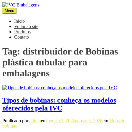
Pular
para
Menu
IVC Embalagens
Blog IVC
o
conteúdo
Início
Voltar ao site
Produtos
Contato
Tag:
distribuidor de Bobinas
plástica tubular para
embalagens
Tipos de bobinas: conheça os modelos
oferecidos pela IVC
Publicado por
admin
em
agosto 3, 2026
agosto 3, 2026
em
Tipos de
bobinas