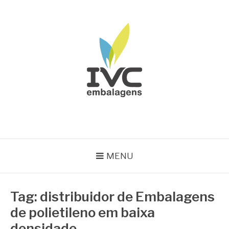
Pular
para
o
conteúdo
IVC EMBALAGENS
Blog IVC
MENU
Tag:
distribuidor de Embalagens
de polietileno em baixa
densidade