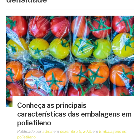
Conheça as principais
características das embalagens em
polietileno
Publicado por
admin
em
dezembro 5, 2025
em
Embalagens em
polietileno