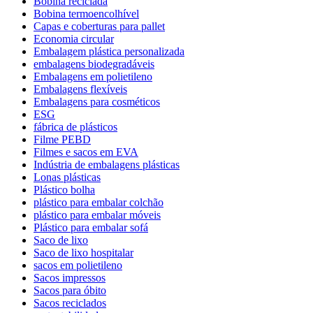
Bobina reciclada
Bobina termoencolhível
Capas e coberturas para pallet
Economia circular
Embalagem plástica personalizada
embalagens biodegradáveis
Embalagens em polietileno
Embalagens flexíveis
Embalagens para cosméticos
ESG
fábrica de plásticos
Filme PEBD
Filmes e sacos em EVA
Indústria de embalagens plásticas
Lonas plásticas
Plástico bolha
plástico para embalar colchão
plástico para embalar móveis
Plástico para embalar sofá
Saco de lixo
Saco de lixo hospitalar
sacos em polietileno
Sacos impressos
Sacos para óbito
Sacos reciclados