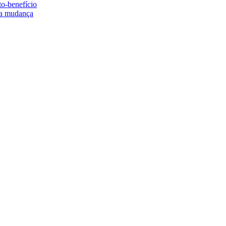
to-benefício
e a mudança