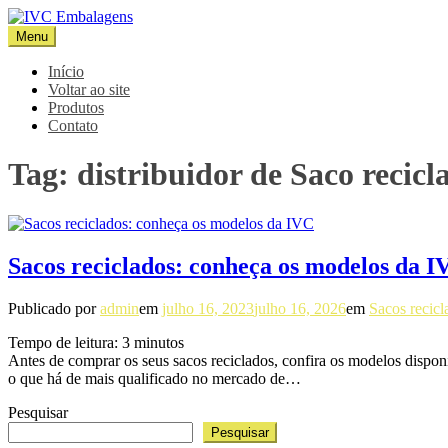
Pular
para
Menu
IVC Embalagens
Blog IVC
o
conteúdo
Início
Voltar ao site
Produtos
Contato
Tag:
distribuidor de Saco recicl
Sacos reciclados: conheça os modelos da I
Publicado por
admin
em
julho 16, 2023
julho 16, 2026
em
Sacos recicl
Tempo de leitura:
3
minutos
Antes de comprar os seus sacos reciclados, confira os modelos disp
o que há de mais qualificado no mercado de…
Pesquisar
Pesquisar