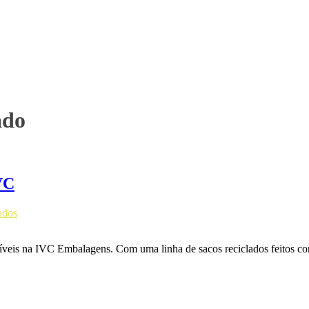
ado
VC
ados
oníveis na IVC Embalagens. Com uma linha de sacos reciclados feitos c