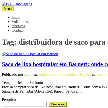
Pular
para
Menu
IVC Embalagens
Blog IVC
o
conteúdo
Início
Voltar ao site
Produtos
Contato
Tag:
distribuidora de saco para 
Saco de lixo hospitalar em Barueri: onde
Publicado por
admin
em
outubro 19, 2023
outubro 19, 2023
em
Saco d
Tempo de leitura:
3
minutos
Precisa comprar saco de lixo hospitalar em Barueri? Conte com a IV
Santana de Parnaíba (Alphaville), Itapevi, Jandira,…
Pesquisar
Pesquisar