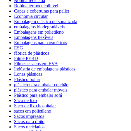
Bobina reciclada
Bobina termoencolhível
Capas e coberturas para pallet
Economia circular
Embalagem plástica personalizada
embalagens biodegradáveis
Embalagens em polietileno
Embalagens flexíveis
Embalagens para cosméticos
ESG
fábrica de plásticos
Filme PEBD
Filmes e sacos em EVA
Indústria de embalagens plásticas
Lonas plásticas
Plástico bolha
plástico para embalar colchão
plástico para embalar móveis
Plástico para embalar sofá
Saco de lixo
Saco de lixo hospitalar
sacos em polietileno
Sacos impressos
Sacos para óbito
Sacos reciclados