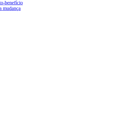
to-benefício
e a mudança