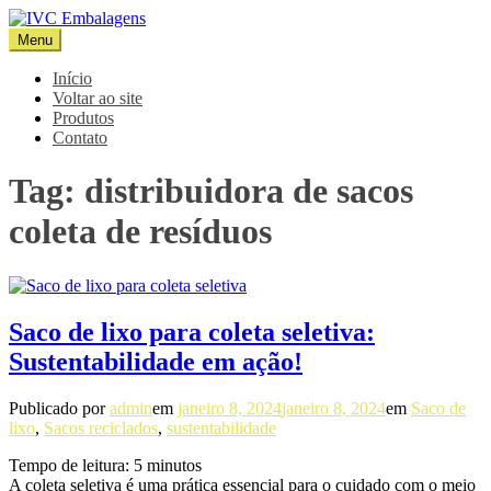
Pular
para
Menu
IVC Embalagens
Blog IVC
o
conteúdo
Início
Voltar ao site
Produtos
Contato
Tag:
distribuidora de sacos
coleta de resíduos
Saco de lixo para coleta seletiva:
Sustentabilidade em ação!
Publicado por
admin
em
janeiro 8, 2024
janeiro 8, 2024
em
Saco de
lixo
,
Sacos reciclados
,
sustentabilidade
Tempo de leitura:
5
minutos
A coleta seletiva é uma prática essencial para o cuidado com o meio