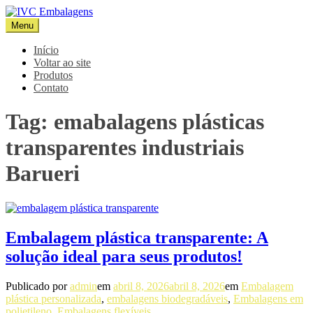
Pular
para
Menu
IVC Embalagens
Blog IVC
o
conteúdo
Início
Voltar ao site
Produtos
Contato
Tag:
emabalagens plásticas
transparentes industriais
Barueri
Embalagem plástica transparente: A
solução ideal para seus produtos!
Publicado por
admin
em
abril 8, 2026
abril 8, 2026
em
Embalagem
plástica personalizada
,
embalagens biodegradáveis
,
Embalagens em
polietileno
,
Embalagens flexíveis