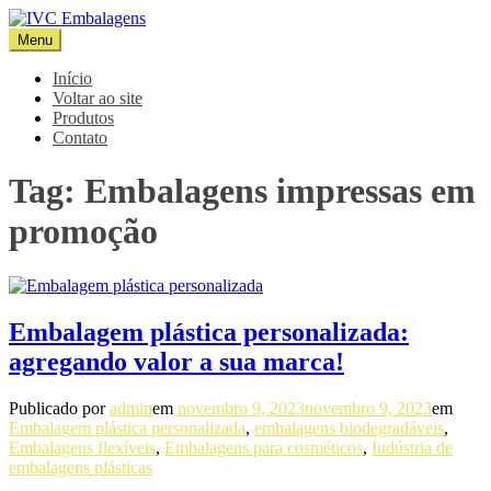
Pular
para
Menu
IVC Embalagens
Blog IVC
o
conteúdo
Início
Voltar ao site
Produtos
Contato
Tag:
Embalagens impressas em
promoção
Embalagem plástica personalizada:
agregando valor a sua marca!
Publicado por
admin
em
novembro 9, 2023
novembro 9, 2023
em
Embalagem plástica personalizada
,
embalagens biodegradáveis
,
Embalagens flexíveis
,
Embalagens para cosméticos
,
Indústria de
embalagens plásticas