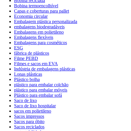
Bobina reciclada
Bobina termoencolhível
Capas e coberturas para pallet
Economia circular
Embalagem plástica personalizada
embalagens biodegradáveis
Embalagens em polietileno
Embalagens flexíveis
Embalagens para cosméticos
ESG
fábrica de plásticos
Filme PEBD
Filmes e sacos em EVA
Indústria de embalagens plásticas
Lonas plásticas
Plástico bolha
plástico para embalar colchão
plástico para embalar móveis
Plástico para embalar sofá
Saco de lixo
Saco de lixo hospitalar
sacos em polietileno
Sacos impressos
Sacos para óbito
Sacos reciclados