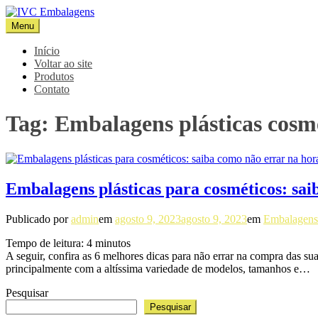
Pular
para
Menu
IVC Embalagens
Blog IVC
o
conteúdo
Início
Voltar ao site
Produtos
Contato
Tag:
Embalagens plásticas cosm
Embalagens plásticas para cosméticos: sa
Publicado por
admin
em
agosto 9, 2023
agosto 9, 2023
em
Embalagens 
Tempo de leitura:
4
minutos
A seguir, confira as 6 melhores dicas para não errar na compra das s
principalmente com a altíssima variedade de modelos, tamanhos e…
Pesquisar
Pesquisar