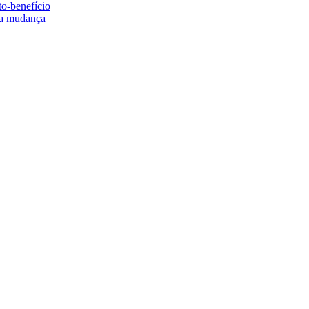
to-benefício
e a mudança