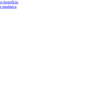
to-benefício
e a mudança