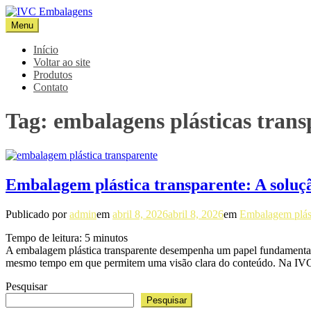
Pular
para
Menu
IVC Embalagens
Blog IVC
o
conteúdo
Início
Voltar ao site
Produtos
Contato
Tag:
embalagens plásticas trans
Embalagem plástica transparente: A soluçã
Publicado por
admin
em
abril 8, 2026
abril 8, 2026
em
Embalagem plást
Tempo de leitura:
5
minutos
A embalagem plástica transparente desempenha um papel fundamental em
mesmo tempo em que permitem uma visão clara do conteúdo. Na I
Pesquisar
Pesquisar