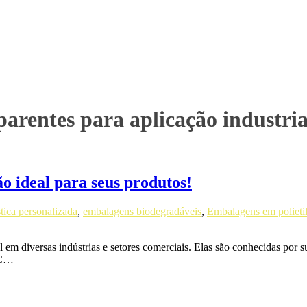
parentes para aplicação industr
o ideal para seus produtos!
ica personalizada
,
embalagens biodegradáveis
,
Embalagens em polieti
 diversas indústrias e setores comerciais. Elas são conhecidas por sua
VC…