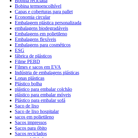
Bobina reciclada
Bobina termoencolhível
Capas e coberturas para pallet
Economia circular
Embalagem plástica personalizada
embalagens biodegradáveis
Embalagens em polietileno
Embalagens flexíveis
Embalagens para cosméticos
ESG
fábrica de plásticos
Filme PEBD
Filmes e sacos em EVA
Indústria de embalagens plásticas
Lonas plásticas
Plástico bolha
plástico para embalar colchão
plástico para embalar móveis
Plástico para embalar sofá
Saco de lixo
Saco de lixo hospitalar
sacos em polietileno
Sacos impressos
Sacos para óbito
Sacos reciclados