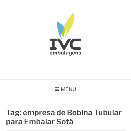
Pular
para
o
conteúdo
IVC EMBALAGENS
Blog IVC
MENU
Tag:
empresa de Bobina Tubular
para Embalar Sofá