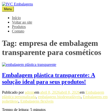
Pular
para
Menu
IVC Embalagens
Blog IVC
o
conteúdo
Início
Voltar ao site
Produtos
Contato
Tag:
empresa de embalagem
transparente para cosméticos
Embalagem plástica transparente: A
solução ideal para seus produtos!
Publicado por
admin
em
abril 8, 2026
abril 8, 2026
em
Embalagem
plástica personalizada
,
embalagens biodegradáveis
,
Embalagens em
polietileno
,
Embalagens flexíveis
Tempo de leitura:
5
minutos