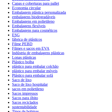
Capas e coberturas para pallet
Economia circular
Embalagem plástica personalizada
embalagens biodegradáveis
Embalagens em polietileno
Embalagens flexíveis
Embalagens para cosméticos
ESG
fábrica de plásticos
Filme PEBD
Filmes e sacos em EVA
Indústria de embalagens plásticas
Lonas plásticas
Plástico bolha
plástico para embalar colchão
plástico para embalar móveis
Plástico para embalar sofá
Saco de lixo
Saco de lixo hospitalar
sacos em polietileno
Sacos impressos
Sacos para óbito
Sacos reciclados
sustentabilidade
Tipos de bobinas