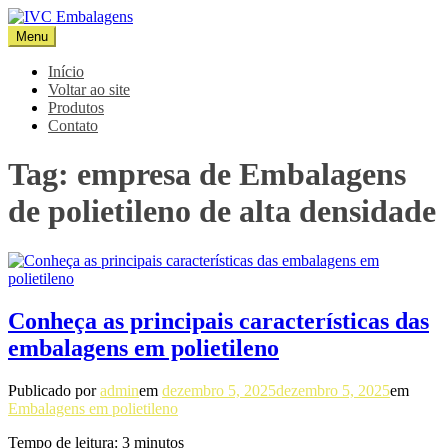
Pular
para
Menu
IVC Embalagens
Blog IVC
o
conteúdo
Início
Voltar ao site
Produtos
Contato
Tag:
empresa de Embalagens
de polietileno de alta densidade
Conheça as principais características das
embalagens em polietileno
Publicado por
admin
em
dezembro 5, 2025
dezembro 5, 2025
em
Embalagens em polietileno
Tempo de leitura:
3
minutos