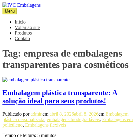
Pular
para
Menu
IVC Embalagens
Blog IVC
o
conteúdo
Início
Voltar ao site
Produtos
Contato
Tag:
empresa de embalagens
transparentes para cosméticos
Embalagem plástica transparente: A
solução ideal para seus produtos!
Publicado por
admin
em
abril 8, 2026
abril 8, 2026
em
Embalagem
plástica personalizada
,
embalagens biodegradáveis
,
Embalagens em
polietileno
,
Embalagens flexíveis
Tempo de leitura:
5
minutos