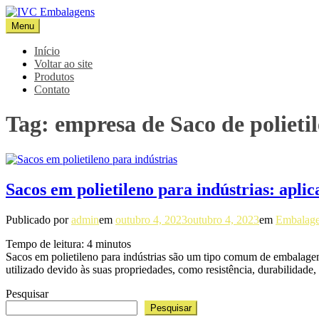
Pular
para
Menu
IVC Embalagens
Blog IVC
o
conteúdo
Início
Voltar ao site
Produtos
Contato
Tag:
empresa de Saco de polieti
Sacos em polietileno para indústrias: aplic
Publicado por
admin
em
outubro 4, 2023
outubro 4, 2023
em
Embalage
Tempo de leitura:
4
minutos
Sacos em polietileno para indústrias são um tipo comum de embalagem 
utilizado devido às suas propriedades, como resistência, durabilidade,
Pesquisar
Pesquisar