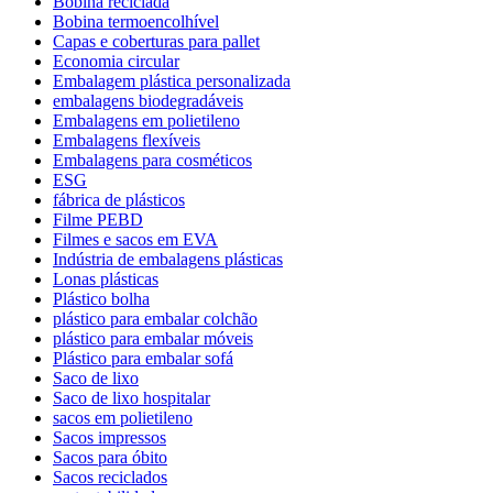
Bobina reciclada
Bobina termoencolhível
Capas e coberturas para pallet
Economia circular
Embalagem plástica personalizada
embalagens biodegradáveis
Embalagens em polietileno
Embalagens flexíveis
Embalagens para cosméticos
ESG
fábrica de plásticos
Filme PEBD
Filmes e sacos em EVA
Indústria de embalagens plásticas
Lonas plásticas
Plástico bolha
plástico para embalar colchão
plástico para embalar móveis
Plástico para embalar sofá
Saco de lixo
Saco de lixo hospitalar
sacos em polietileno
Sacos impressos
Sacos para óbito
Sacos reciclados