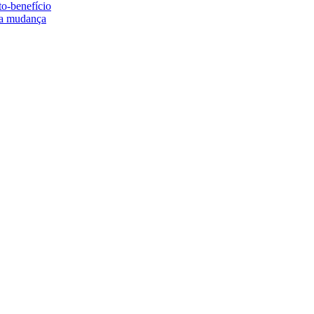
to-benefício
e a mudança