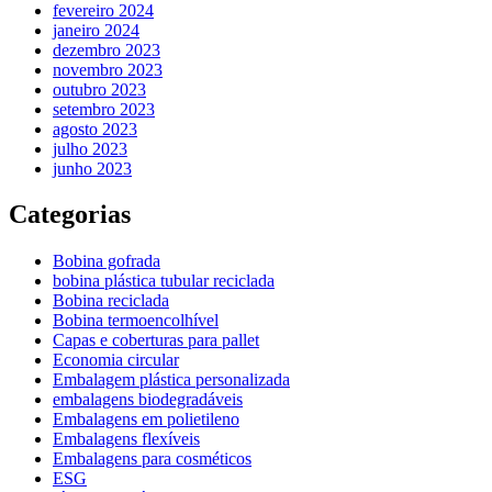
fevereiro 2024
janeiro 2024
dezembro 2023
novembro 2023
outubro 2023
setembro 2023
agosto 2023
julho 2023
junho 2023
Categorias
Bobina gofrada
bobina plástica tubular reciclada
Bobina reciclada
Bobina termoencolhível
Capas e coberturas para pallet
Economia circular
Embalagem plástica personalizada
embalagens biodegradáveis
Embalagens em polietileno
Embalagens flexíveis
Embalagens para cosméticos
ESG