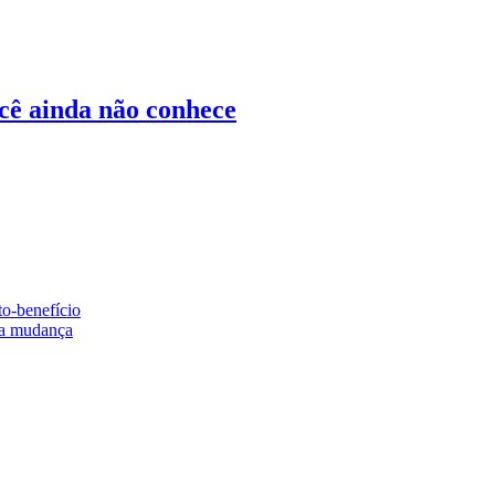
ocê ainda não conhece
to-benefício
e a mudança