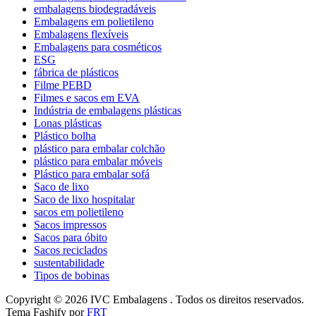
embalagens biodegradáveis
Embalagens em polietileno
Embalagens flexíveis
Embalagens para cosméticos
ESG
fábrica de plásticos
Filme PEBD
Filmes e sacos em EVA
Indústria de embalagens plásticas
Lonas plásticas
Plástico bolha
plástico para embalar colchão
plástico para embalar móveis
Plástico para embalar sofá
Saco de lixo
Saco de lixo hospitalar
sacos em polietileno
Sacos impressos
Sacos para óbito
Sacos reciclados
sustentabilidade
Tipos de bobinas
Copyright © 2026 IVC Embalagens . Todos os direitos reservados.
Tema Fashify por
FRT