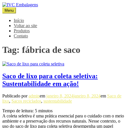
Pular
para
Menu
IVC Embalagens
Blog IVC
o
conteúdo
Início
Voltar ao site
Produtos
Contato
Tag:
fábrica de saco
Saco de lixo para coleta seletiva:
Sustentabilidade em ação!
Publicado por
admin
em
janeiro 8, 2024
janeiro 8, 2024
em
Saco de
lixo
,
Sacos reciclados
,
sustentabilidade
Tempo de leitura:
5
minutos
A coleta seletiva é uma prática essencial para o cuidado com o meio
ambiente e a preservação dos recursos naturais. Nesse contexto, o
uso do saco de lixo para coleta seletiva desempenha um papel