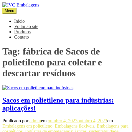
Pular
para
Menu
IVC Embalagens
Blog IVC
o
conteúdo
Início
Voltar ao site
Produtos
Contato
Tag:
fábrica de Sacos de
polietileno para coletar e
descartar resíduos
Sacos em polietileno para indústrias:
aplicações!
Publicado por
admin
em
outubro 4, 2023
outubro 4, 2023
em
Embalagens em polietileno
,
Embalagens flexíveis
,
Embalagens para
cosméticos
,
Indústria de embalagens plásticas
,
sustentabilidade