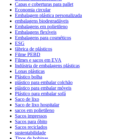
Capas e coberturas para pallet
Economia circular
Embalagem plástica personalizada
embalagens biodegradáveis
Embalagens em polietileno
Embalagens flexíveis
Embalagens para cosméticos
ESG
fábrica de plásticos
Filme PEBD
Filmes e sacos em EVA
Indústria de embalagens plásticas
Lonas plásticas
Plástico bolha
plástico para embalar colchão
plástico para embalar móveis
Plástico para embalar sofá
Saco de lixo
Saco de lixo hospitalar
sacos em polietileno
Sacos impressos
Sacos para óbito
Sacos reciclados
sustentabilidade
Tipos de bobinas