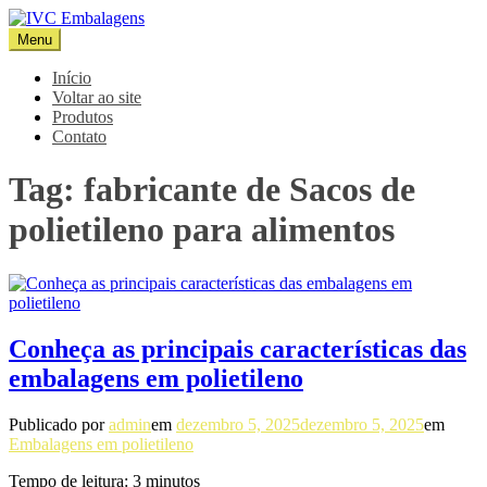
Pular
para
Menu
IVC Embalagens
Blog IVC
o
conteúdo
Início
Voltar ao site
Produtos
Contato
Tag:
fabricante de Sacos de
polietileno para alimentos
Conheça as principais características das
embalagens em polietileno
Publicado por
admin
em
dezembro 5, 2025
dezembro 5, 2025
em
Embalagens em polietileno
Tempo de leitura:
3
minutos