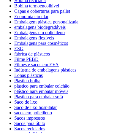
Bobina reciclada
Bobina termoencolhível
Capas e coberturas para pallet
Economia circular
Embalagem plástica personalizada
embalagens biodegradáveis
Embalagens em polietileno
Embalagens flexíveis
Embalagens para cosméticos
ESG
fábrica de plásticos
Filme PEBD
Filmes e sacos em EVA
Indústria de embalagens plásticas
Lonas plásticas
Plástico bolha
plástico para embalar colchão
plástico para embalar móveis
Plástico para embalar sofá
Saco de lixo
Saco de lixo hospitalar
sacos em polietileno
Sacos impressos
Sacos para óbito
Sacos reciclados