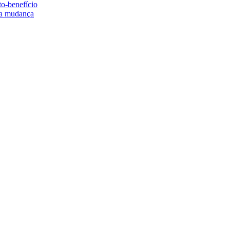
to-benefício
e a mudança