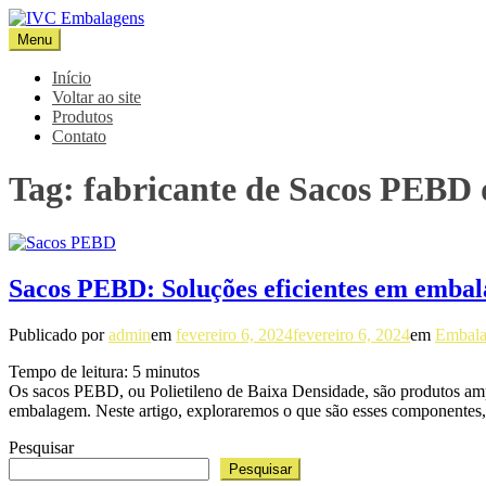
Pular
para
Menu
IVC Embalagens
Blog IVC
o
conteúdo
Início
Voltar ao site
Produtos
Contato
Tag:
fabricante de Sacos PEBD 
Sacos PEBD: Soluções eficientes em embala
Publicado por
admin
em
fevereiro 6, 2024
fevereiro 6, 2024
em
Embala
Tempo de leitura:
5
minutos
Os sacos PEBD, ou Polietileno de Baixa Densidade, são produtos ampla
embalagem. Neste artigo, exploraremos o que são esses componentes,
Pesquisar
Pesquisar