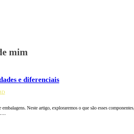
 de mim
ades e diferenciais
EBD
de embalagens. Neste artigo, exploraremos o que são esses componentes,
l….