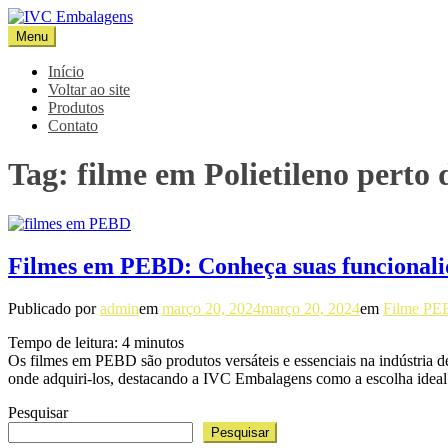
Pular
para
Menu
IVC Embalagens
Blog IVC
o
conteúdo
Início
Voltar ao site
Produtos
Contato
Tag:
filme em Polietileno perto
Filmes em PEBD: Conheça suas funcionalid
Publicado por
admin
em
março 20, 2024
março 20, 2024
em
Filme P
Tempo de leitura:
4
minutos
Os filmes em PEBD são produtos versáteis e essenciais na indústria 
onde adquiri-los, destacando a IVC Embalagens como a escolha idea
Pesquisar
Pesquisar