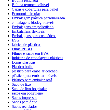
Bobina reciclada
Bobina termoencolhível
Capas e coberturas para pallet
Economia circular
Embalagem plástica personalizada
embalagens biodegradáveis
Embalagens em polietileno
Embalagens flexíveis
Embalagens para cosméticos
ESG
fábrica de plásticos
Filme PEBD
Filmes e sacos em EVA
Indústria de embalagens plásticas
Lonas plásticas
Plástico bolha
plástico para embalar colchão
plástico para embalar móveis
Plástico para embalar sofá
Saco de lixo
Saco de lixo hospitalar
sacos em polietileno
Sacos impressos
Sacos para óbito
Sacos reciclados