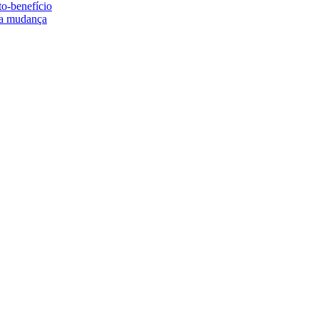
to-benefício
e a mudança