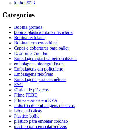
junho 2023
Categorias
Bobina gofrada
bobina plástica tubular reciclada
Bobina reciclada
Bobina termoencolhível
Capas e coberturas para pallet
Economia circular
Embalagem plástica personalizada
embalagens biodegradáveis
Embalagens em polietileno
Embalagens flexíveis
Embalagens para cosméticos
ESG
fábrica de plásticos
Filme PEBD
Filmes e sacos em EVA
Indústria de embalagens plásticas
Lonas plásticas
Plástico bolha
plástico para embalar colchão
plástico para embalar móveis