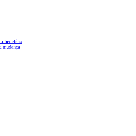
to-benefício
e a mudança