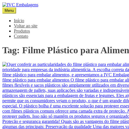
Pular
para
Menu
IVC Embalagens
Blog IVC
o
conteúdo
Início
Voltar ao site
Produtos
Contato
Tag:
Filme Plástico para Alime