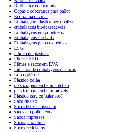
Bobina reciclada
Bobina termoencolhível
Capas e coberturas para pallet
Economia circular
Embalagem plástica personalizada
embalagens biodegradáveis
Embalagens em polietileno
Embalagens flexíveis
Embalagens para cosméticos
ESG
fábrica de plásticos
Filme PEBD
Filmes e sacos em EVA
Indústria de embalagens plásticas
Lonas plásticas
Plástico bolha
plástico para embalar colchão
plástico para embalar móveis
Plástico para embalar sofá
Saco de lixo
Saco de lixo hospitalar
sacos em polietileno
Sacos impressos
Sacos para óbito
Sacos reciclados