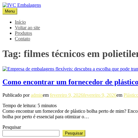
Pular
para
Menu
IVC Embalagens
Blog IVC
o
conteúdo
Início
Voltar ao site
Produtos
Contato
Tag:
filmes técnicos em polietil
Como encontrar um fornecedor de plástic
Publicado por
admin
em
fevereiro 9, 2026
fevereiro 9, 2026
em
Plástic
Tempo de leitura:
5
minutos
Como encontrar um fornecedor de plástico bolha perto de mim? Encon
bolha por perto é essencial para otimizar o…
Pesquisar
Pesquisar