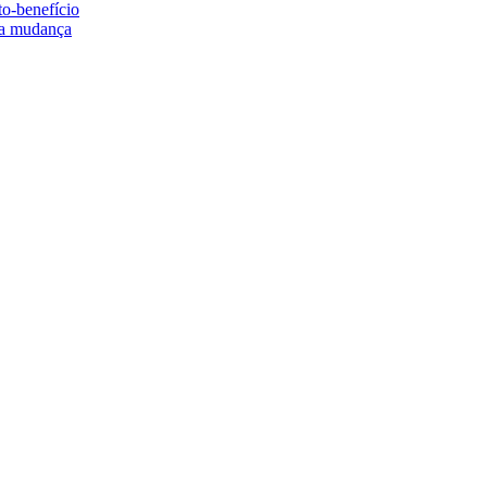
to-benefício
e a mudança