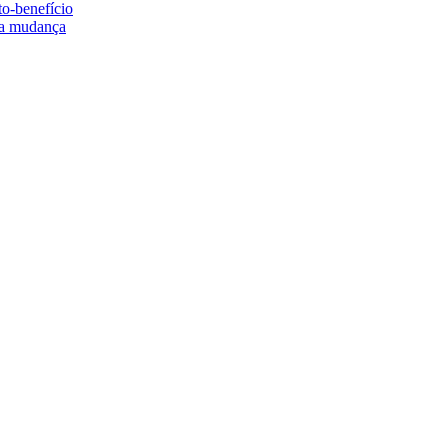
to-benefício
e a mudança