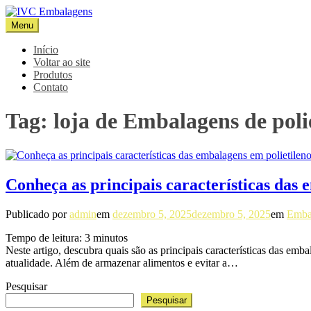
Pular
para
Menu
IVC Embalagens
Blog IVC
o
conteúdo
Início
Voltar ao site
Produtos
Contato
Tag:
loja de Embalagens de poli
Conheça as principais características das 
Publicado por
admin
em
dezembro 5, 2025
dezembro 5, 2025
em
Embal
Tempo de leitura:
3
minutos
Neste artigo, descubra quais são as principais características das em
atualidade. Além de armazenar alimentos e evitar a…
Pesquisar
Pesquisar