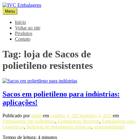
Pular
para
Menu
IVC Embalagens
Blog IVC
o
conteúdo
Início
Voltar ao site
Produtos
Contato
Tag:
loja de Sacos de
polietileno resistentes
Sacos em polietileno para indústrias:
aplicações!
Publicado por
admin
em
outubro 4, 2023
outubro 4, 2023
em
Embalagens em polietileno
,
Embalagens flexíveis
,
Embalagens para
cosméticos
,
Indústria de embalagens plásticas
,
sustentabilidade
Tempo de leitura:
4
minutos