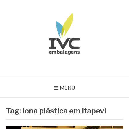
Pular
para
o
conteúdo
IVC EMBALAGENS
Blog IVC
MENU
Tag:
lona plástica em Itapevi