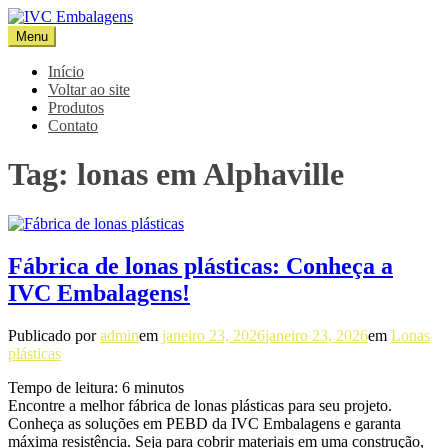
Pular
para
Menu
IVC Embalagens
Blog IVC
o
conteúdo
Início
Voltar ao site
Produtos
Contato
Tag:
lonas em Alphaville
Fábrica de lonas plásticas: Conheça a
IVC Embalagens!
Publicado por
admin
em
janeiro 23, 2026
janeiro 23, 2026
em
Lonas
plásticas
Tempo de leitura:
6
minutos
Encontre a melhor fábrica de lonas plásticas para seu projeto.
Conheça as soluções em PEBD da IVC Embalagens e garanta
máxima resistência. Seja para cobrir materiais em uma construção,