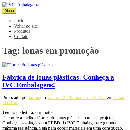
Pular
para
Menu
IVC Embalagens
Blog IVC
o
conteúdo
Início
Voltar ao site
Produtos
Contato
Tag:
lonas em promoção
Fábrica de lonas plásticas: Conheça a
IVC Embalagens!
Publicado por
admin
em
janeiro 23, 2026
janeiro 23, 2026
em
Lonas
plásticas
Tempo de leitura:
6
minutos
Encontre a melhor fábrica de lonas plásticas para seu projeto.
Conheça as soluções em PEBD da IVC Embalagens e garanta
máxima resistência. Seja para cobrir materiais em uma construção,