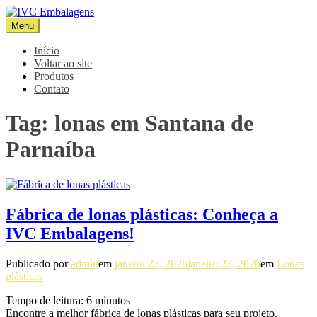
Pular
para
Menu
IVC Embalagens
Blog IVC
o
conteúdo
Início
Voltar ao site
Produtos
Contato
Tag:
lonas em Santana de
Parnaíba
Fábrica de lonas plásticas: Conheça a
IVC Embalagens!
Publicado por
admin
em
janeiro 23, 2026
janeiro 23, 2026
em
Lonas
plásticas
Tempo de leitura:
6
minutos
Encontre a melhor fábrica de lonas plásticas para seu projeto.