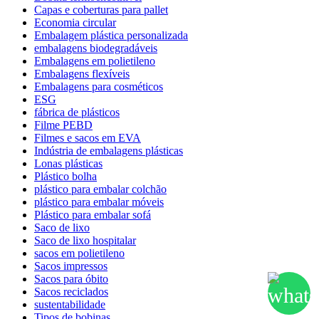
Capas e coberturas para pallet
Economia circular
Embalagem plástica personalizada
embalagens biodegradáveis
Embalagens em polietileno
Embalagens flexíveis
Embalagens para cosméticos
ESG
fábrica de plásticos
Filme PEBD
Filmes e sacos em EVA
Indústria de embalagens plásticas
Lonas plásticas
Plástico bolha
plástico para embalar colchão
plástico para embalar móveis
Plástico para embalar sofá
Saco de lixo
Saco de lixo hospitalar
sacos em polietileno
Sacos impressos
Sacos para óbito
Sacos reciclados
sustentabilidade
Tipos de bobinas