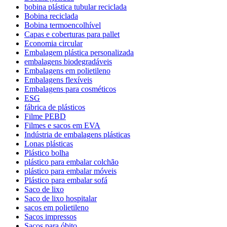
bobina plástica tubular reciclada
Bobina reciclada
Bobina termoencolhível
Capas e coberturas para pallet
Economia circular
Embalagem plástica personalizada
embalagens biodegradáveis
Embalagens em polietileno
Embalagens flexíveis
Embalagens para cosméticos
ESG
fábrica de plásticos
Filme PEBD
Filmes e sacos em EVA
Indústria de embalagens plásticas
Lonas plásticas
Plástico bolha
plástico para embalar colchão
plástico para embalar móveis
Plástico para embalar sofá
Saco de lixo
Saco de lixo hospitalar
sacos em polietileno
Sacos impressos
Sacos para óbito