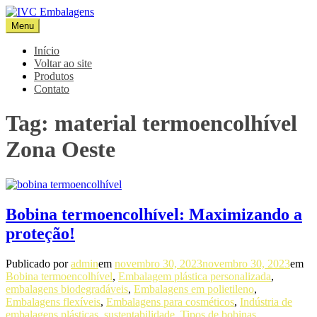
Pular
para
Menu
IVC Embalagens
Blog IVC
o
conteúdo
Início
Voltar ao site
Produtos
Contato
Tag:
material termoencolhível
Zona Oeste
Bobina termoencolhível: Maximizando a
proteção!
Publicado por
admin
em
novembro 30, 2023
novembro 30, 2023
em
Bobina termoencolhível
,
Embalagem plástica personalizada
,
embalagens biodegradáveis
,
Embalagens em polietileno
,
Embalagens flexíveis
,
Embalagens para cosméticos
,
Indústria de
embalagens plásticas
,
sustentabilidade
,
Tipos de bobinas