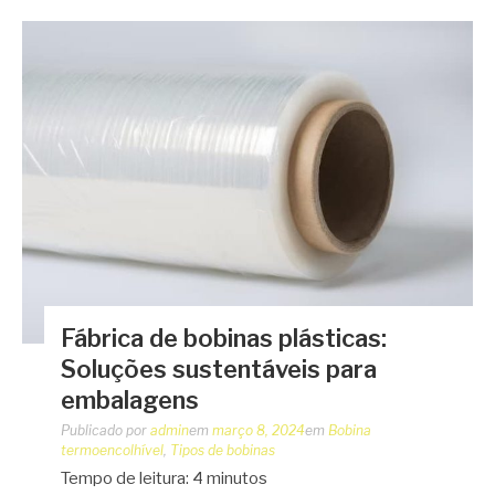
Fábrica de bobinas plásticas:
Soluções sustentáveis para
embalagens
Publicado por
admin
em
março 8, 2024
em
Bobina
termoencolhível
,
Tipos de bobinas
Tempo de leitura:
4
minutos