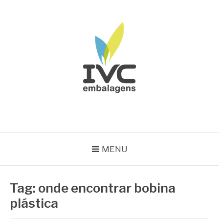
Pular
para
o
conteúdo
IVC EMBALAGENS
Blog IVC
MENU
Tag:
onde encontrar bobina
plástica