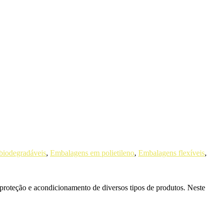
biodegradáveis
,
Embalagens em polietileno
,
Embalagens flexíveis
,
 proteção e acondicionamento de diversos tipos de produtos. Neste