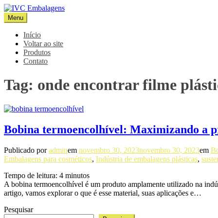
Pular
para
Menu
IVC Embalagens
Blog IVC
o
conteúdo
Início
Voltar ao site
Produtos
Contato
Tag:
onde encontrar filme plást
Bobina termoencolhível: Maximizando a p
Publicado por
admin
em
novembro 30, 2023
novembro 30, 2023
em
Bo
Embalagens para cosméticos
,
Indústria de embalagens plásticas
,
suste
Tempo de leitura:
4
minutos
A bobina termoencolhível é um produto amplamente utilizado na indúst
artigo, vamos explorar o que é esse material, suas aplicações e…
Pesquisar