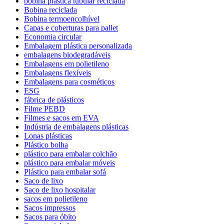
bobina plástica tubular reciclada
Bobina reciclada
Bobina termoencolhível
Capas e coberturas para pallet
Economia circular
Embalagem plástica personalizada
embalagens biodegradáveis
Embalagens em polietileno
Embalagens flexíveis
Embalagens para cosméticos
ESG
fábrica de plásticos
Filme PEBD
Filmes e sacos em EVA
Indústria de embalagens plásticas
Lonas plásticas
Plástico bolha
plástico para embalar colchão
plástico para embalar móveis
Plástico para embalar sofá
Saco de lixo
Saco de lixo hospitalar
sacos em polietileno
Sacos impressos
Sacos para óbito