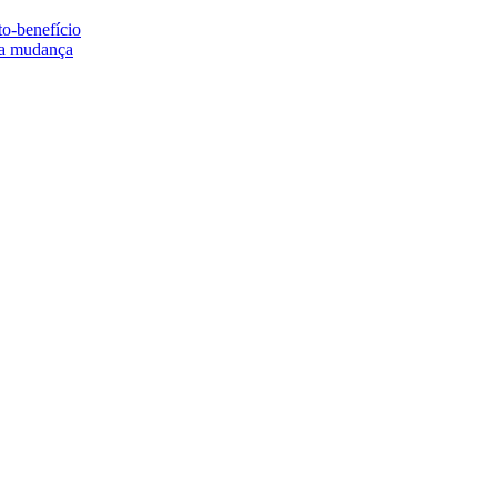
to-benefício
e a mudança